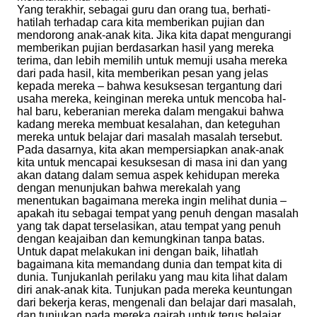
Yang terakhir, sebagai guru dan orang tua, berhati-
hatilah terhadap cara kita memberikan pujian dan
mendorong anak-anak kita. Jika kita dapat mengurangi
memberikan pujian berdasarkan hasil yang mereka
terima, dan lebih memilih untuk memuji usaha mereka
dari pada hasil, kita memberikan pesan yang jelas
kepada mereka – bahwa kesuksesan tergantung dari
usaha mereka, keinginan mereka untuk mencoba hal-
hal baru, keberanian mereka dalam mengakui bahwa
kadang mereka membuat kesalahan, dan keteguhan
mereka untuk belajar dari masalah masalah tersebut.
Pada dasarnya, kita akan mempersiapkan anak-anak
kita untuk mencapai kesuksesan di masa ini dan yang
akan datang dalam semua aspek kehidupan mereka
dengan menunjukan bahwa merekalah yang
menentukan bagaimana mereka ingin melihat dunia –
apakah itu sebagai tempat yang penuh dengan masalah
yang tak dapat terselasikan, atau tempat yang penuh
dengan keajaiban dan kemungkinan tanpa batas.
Untuk dapat melakukan ini dengan baik, lihatlah
bagaimana kita memandang dunia dan tempat kita di
dunia. Tunjukanlah perilaku yang mau kita lihat dalam
diri anak-anak kita. Tunjukan pada mereka keuntungan
dari bekerja keras, mengenali dan belajar dari masalah,
dan tunjukan pada mereka gairah untuk terus belajar.