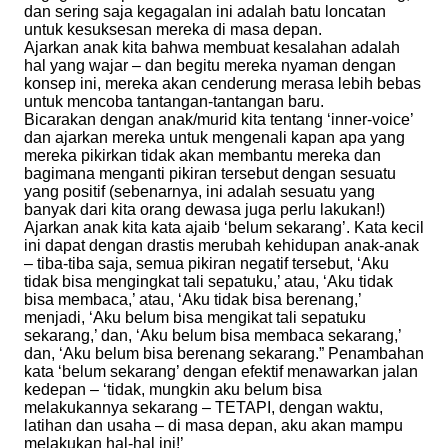
dan sering saja kegagalan ini adalah batu loncatan
untuk kesuksesan mereka di masa depan.
Ajarkan anak kita bahwa membuat kesalahan adalah
hal yang wajar – dan begitu mereka nyaman dengan
konsep ini, mereka akan cenderung merasa lebih bebas
untuk mencoba tantangan-tantangan baru.
Bicarakan dengan anak/murid kita tentang ‘inner-voice’
dan ajarkan mereka untuk mengenali kapan apa yang
mereka pikirkan tidak akan membantu mereka dan
bagimana menganti pikiran tersebut dengan sesuatu
yang positif (sebenarnya, ini adalah sesuatu yang
banyak dari kita orang dewasa juga perlu lakukan!)
Ajarkan anak kita kata ajaib ‘belum sekarang’. Kata kecil
ini dapat dengan drastis merubah kehidupan anak-anak
– tiba-tiba saja, semua pikiran negatif tersebut, ‘Aku
tidak bisa mengingkat tali sepatuku,’ atau, ‘Aku tidak
bisa membaca,’ atau, ‘Aku tidak bisa berenang,’
menjadi, ‘Aku belum bisa mengikat tali sepatuku
sekarang,’ dan, ‘Aku belum bisa membaca sekarang,’
dan, ‘Aku belum bisa berenang sekarang.” Penambahan
kata ‘belum sekarang’ dengan efektif menawarkan jalan
kedepan – ‘tidak, mungkin aku belum bisa
melakukannya sekarang – TETAPI, dengan waktu,
latihan dan usaha – di masa depan, aku akan mampu
melakukan hal-hal ini!’