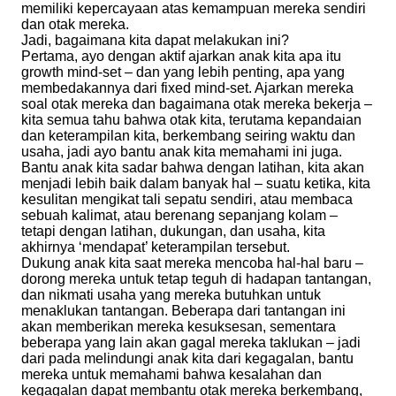
memiliki kepercayaan atas kemampuan mereka sendiri
dan otak mereka.
Jadi, bagaimana kita dapat melakukan ini?
Pertama, ayo dengan aktif ajarkan anak kita apa itu
growth mind-set – dan yang lebih penting, apa yang
membedakannya dari fixed mind-set. Ajarkan mereka
soal otak mereka dan bagaimana otak mereka bekerja –
kita semua tahu bahwa otak kita, terutama kepandaian
dan keterampilan kita, berkembang seiring waktu dan
usaha, jadi ayo bantu anak kita memahami ini juga.
Bantu anak kita sadar bahwa dengan latihan, kita akan
menjadi lebih baik dalam banyak hal – suatu ketika, kita
kesulitan mengikat tali sepatu sendiri, atau membaca
sebuah kalimat, atau berenang sepanjang kolam –
tetapi dengan latihan, dukungan, dan usaha, kita
akhirnya ‘mendapat’ keterampilan tersebut.
Dukung anak kita saat mereka mencoba hal-hal baru –
dorong mereka untuk tetap teguh di hadapan tantangan,
dan nikmati usaha yang mereka butuhkan untuk
menaklukan tantangan. Beberapa dari tantangan ini
akan memberikan mereka kesuksesan, sementara
beberapa yang lain akan gagal mereka taklukan – jadi
dari pada melindungi anak kita dari kegagalan, bantu
mereka untuk memahami bahwa kesalahan dan
kegagalan dapat membantu otak mereka berkembang,